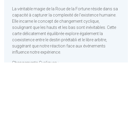
La véritable magie de la Roue de la Fortune réside dans sa
capacité à capturer la complexité de l’existence humaine.
Elle incarne le concept de changement cyclique,
soulignant que les hauts et les bas sont inévitables. Cette
carte délicatement équilibrée explore également la
coexistence entre le destin préétabli et le libre arbitre,
suggérant que notre réaction face aux événements
influence notre expérience.
Changements Cycliques :
La Roue de la Fortune résonne avec la nature cyclique de
la vie. Elle rappelle que chaque phase, qu’elle soit de
prospérité ou de déclin, offre des opportunités de
croissance et d’apprentissage. Comprendre et accepter
ces cycles permet d’embrasser pleinement le flux naturel
de l’existence.
Destin et Libre Arbitre :
Cette carte délicate évoque le subtil équilibre entre le destin
préétabli et le pouvoir de choix. Elle enseigne que, bien que