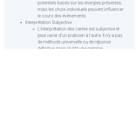
potentiels basés sur les énergies présentes,
mais les choix individuels peuvent influencer
le cours des événements.
Interprétation Subjective :
L’interprétation des cartes est subjective et
peut varier d’un praticien à l’autre. Il n’y a pas
de méthode universelle ou de réponse
définitive, mais plutôt une gamme
d’interprétations possibles en fonction du
praticien et du contexte.
Perspectives historiques
et modernes :
Dans les Traditions Anciennes :
Les cartes ont été utilisées pour la divination
depuis des siècles dans diverses cultures à
travers le monde. Dans les traditions
anciennes, les cartes étaient souvent
associées à des pratiques religieuses ou
ésotériques.