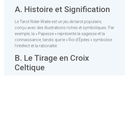
A. Histoire et Signification
Le Tarot Rider-Waite est un jeu de tarot populaire,
conçu avec des illustrations riches et symboliques. Par
exemple, la « Papesse » représente la sagesse et la
connaissance, tandis que le « Roi d’Épées » symbolise
l’intellect et la rationalité.
B. Le Tirage en Croix
Celtique
Le « Tirage en Croix Celtique » est un tirage complexe
qui explore en profondeur les aspects de la vie. Il
comprend des positions telles que les influences
extérieures, les espoirs et les peurs. Par exemple, une
carte dans la position des espoirs peut révéler les
aspirations d’une personne.