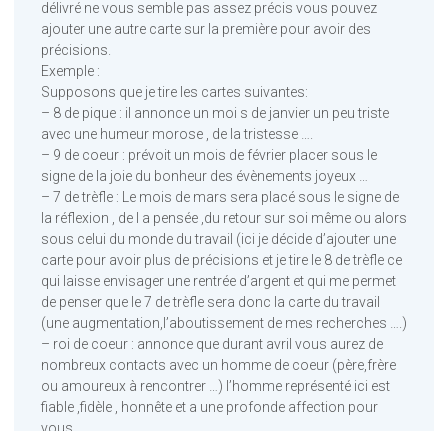
délivré ne vous semble pas assez précis vous pouvez
ajouter une autre carte sur la première pour avoir des
précisions.
Exemple :
Supposons que je tire les cartes suivantes:
– 8 de pique : il annonce un moi s de janvier un peu triste
avec une humeur morose , de la tristesse ….
– 9 de coeur : prévoit un mois de février placer sous le
signe de la joie du bonheur des évènements joyeux …
– 7 de trèfle : Le mois de mars sera placé sous le signe de
la réflexion , de l a pensée ,du retour sur soi même ou alors
sous celui du monde du travail (ici je décide d’ajouter une
carte pour avoir plus de précisions et je tire le 8 de trèfle ce
qui laisse envisager une rentrée d’argent et qui me permet
de penser que le 7 de trèfle sera donc la carte du travail
(une augmentation,l’aboutissement de mes recherches ….)
– roi de coeur : annonce que durant avril vous aurez de
nombreux contacts avec un homme de coeur (père,frère
ou amoureux à rencontrer …) l’homme représenté ici est
fiable ,fidèle , honnête et a une profonde affection pour
vous.