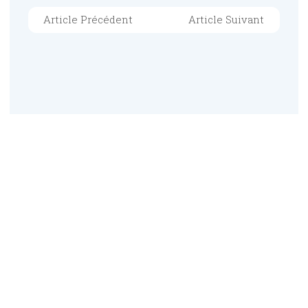
Article Précédent
Article Suivant
Catégories
Cartomancie : La Pratiquer
Et S’en Servir
Interprétations Des
Couleurs Et Des Formes
La Voyance Et Ses
Pratiques