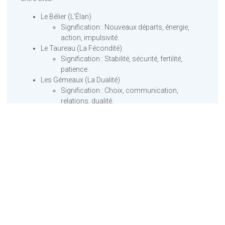
Le Bélier (L’Élan)
Signification : Nouveaux départs, énergie,
action, impulsivité.
Le Taureau (La Fécondité)
Signification : Stabilité, sécurité, fertilité,
patience.
Les Gémeaux (La Dualité)
Signification : Choix, communication,
relations, dualité.
Le Cancer (La Protection)
Signification : Émotions, intimité, protection,
maternité.
Le Lion (La Majesté)
Signification : Puissance, confiance,
leadership, noblesse.
La Vierge (La Pureté)
Signification : Rigueur, analyse,
perfectionnisme, purification.
La Balance (L’Équilibre)
Signification : Harmonie, justice, relations