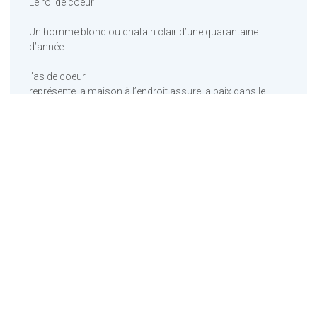
Le roi de coeur
Un homme blond ou chatain clair d’une quarantaine
d’année .
l’as de coeur
représente la maison à l’endroit assure la paix dans le
foyer à l’envers annonce un déménagement ou des
travaux pour la maison .